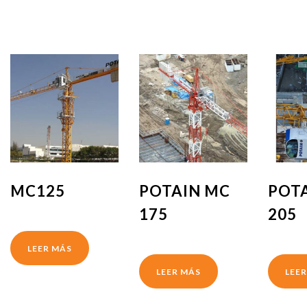
MC125
POTAIN MC
POT
175
205
LEER MÁS
LEER MÁS
LEE