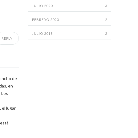
JULIO 2020
3
FEBRERO 2020
2
JULIO 2018
2
REPLY
l ancho de
das, en
e Los
 el lugar
 está