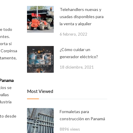
Telehandlers nuevas y
usadas disponibles para
la venta y alquiler
ue todo
6 febrero, 2022
entes.
orta si
¿Cómo cuidar un
s Corpinsa
generador eléctrico?
ectamente,
18 diciembre, 2021
 Panama
cios se
Most Viewed
allas
dustria
Formaletas para
cto desde
construcción en Panamá
8896 views