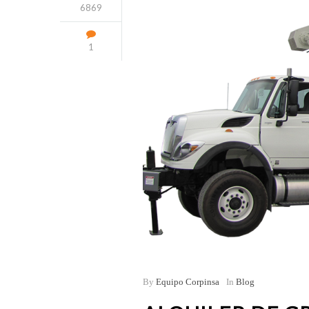
6869
1
By
Equipo Corpinsa
In
Blog