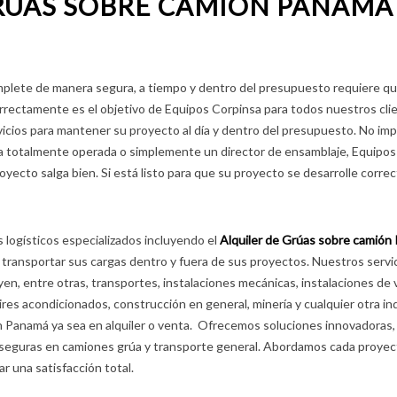
RÚAS SOBRE CAMIÓN PANAMA
plete de manera segura, a tiempo y dentro del presupuesto requiere q
rrectamente es el objetivo de Equipos Corpinsa para todos nuestros cli
cios para mantener su proyecto al día y dentro del presupuesto. No imp
rúa totalmente operada o simplemente un director de ensamblaje, Equipo
oyecto salga bien. Si está listo para que su proyecto se desarrolle corr
 logísticos especializados incluyendo el
Alquiler de Grúas sobre camión
transportar sus cargas dentro y fuera de sus proyectos. Nuestros servi
yen, entre otras, transportes, instalaciones mecánicas, instalaciones de v
ires acondicionados, construcción en general, minería y cualquier otra in
 Panamá ya sea en alquiler o venta. Ofrecemos soluciones innovadoras,
do seguras en camiones grúa y transporte general. Abordamos cada proye
ar una satisfacción total.